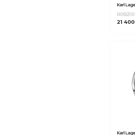
Karl Lage
R055310
21 40
Karl Lage