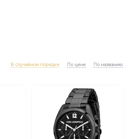
В случайном порядке
По цене
По названию