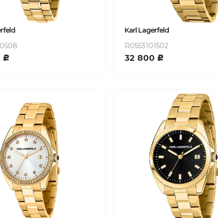
rfeld
Karl Lagerfeld
00508
R0553101502
0
32 800
c
c