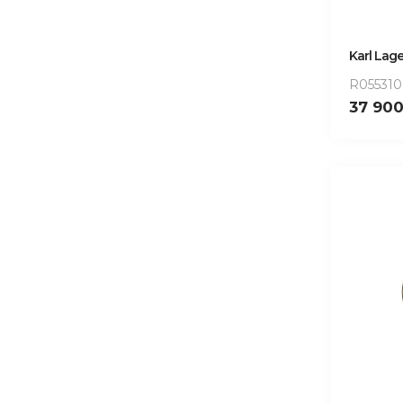
Karl Lage
R05531
37 90