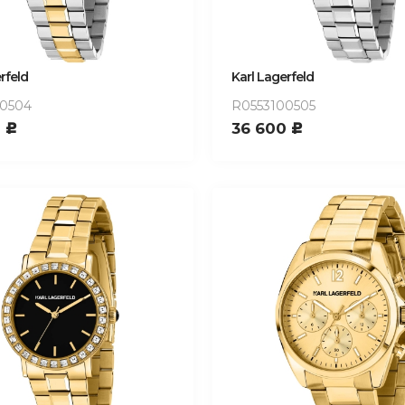
rfeld
Karl Lagerfeld
00504
R0553100505
0
36 600
c
c