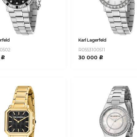
rfeld
Karl Lagerfeld
0502
R0553100511
0
30 000
c
c