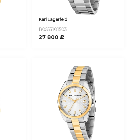
Karl Lagerfeld
R0553101503
27 800
c