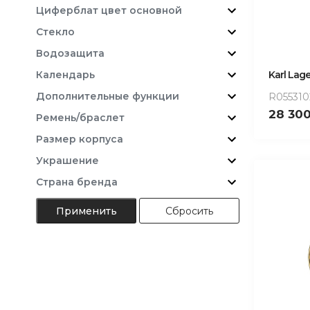
Циферблат цвет основной
Стекло
Водозащита
Karl Lage
Календарь
Дополнительные функции
R055310
28 30
Ремень/браслет
Размер корпуса
Украшение
Страна бренда
Сбросить