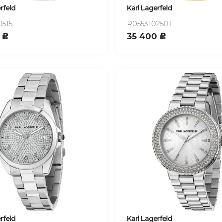
rfeld
Karl Lagerfeld
1515
R0553102501
0
35 400
c
c
rfeld
Karl Lagerfeld