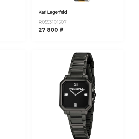
Karl Lagerfeld
R0553101507
27 800
c