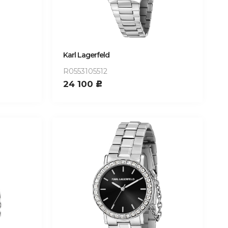
Karl Lagerfeld
R0553105512
24 100
c