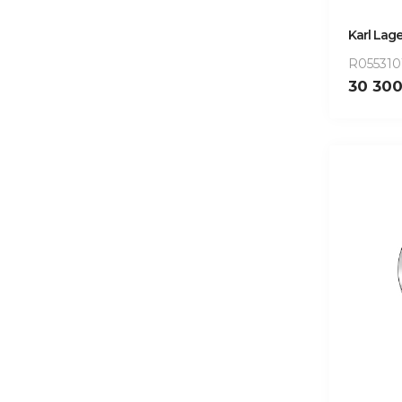
Karl Lage
R055310
30 30