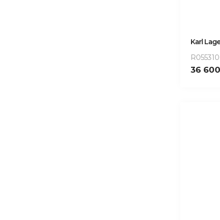
Karl Lage
R05531
36 60