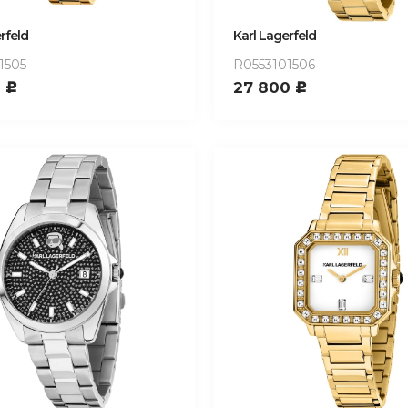
rfeld
Karl Lagerfeld
1505
R0553101506
0
27 800
c
c