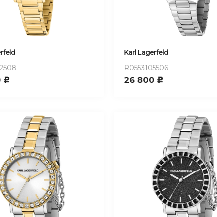
rfeld
Karl Lagerfeld
2508
R0553105506
0
26 800
c
c