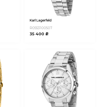
Karl Lagerfeld
R0553100507
35 400
c