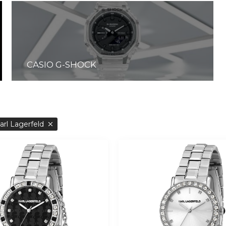
CASIO G-SHOCK
arl Lagerfeld