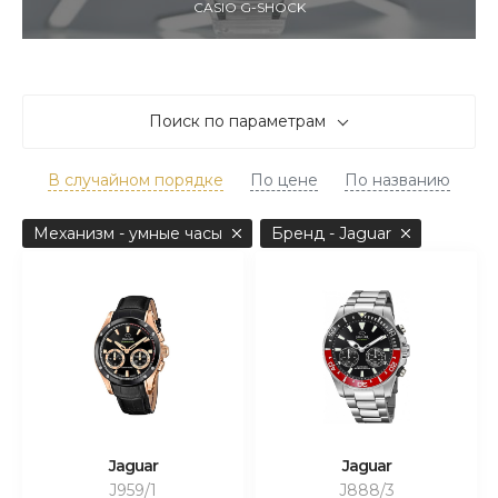
CASIO G-SHOCK
Поиск по параметрам
В случайном порядке
По цене
По названию
Механизм - умные часы
Бренд - Jaguar
Jaguar
Jaguar
J959/1
J888/3