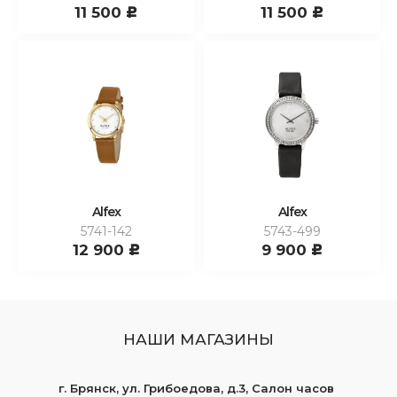
11 500
11 500
c
c
Alfex
Alfex
5741-142
5743-499
12 900
9 900
c
c
НАШИ МАГАЗИНЫ
г. Брянск, ул. Грибоедова, д.3, Салон часов