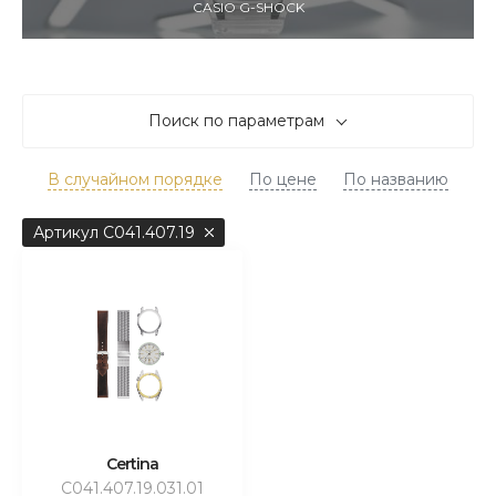
CASIO G-SHOCK
Поиск по параметрам
В случайном порядке
По цене
По названию
Артикул C041.407.19
Certina
C041.407.19.031.01