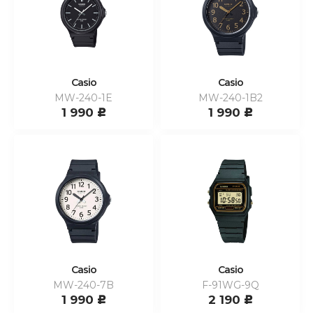
Casio
Casio
MW-240-1E
MW-240-1B2
1 990
1 990
c
c
Casio
Casio
MW-240-7B
F-91WG-9Q
1 990
2 190
c
c