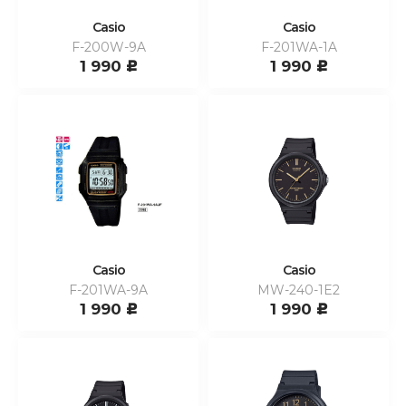
Casio
Casio
F-200W-9A
F-201WA-1A
1 990
1 990
c
c
Casio
Casio
F-201WA-9A
MW-240-1E2
1 990
1 990
c
c