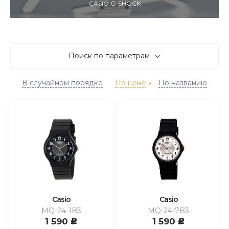
CASIO G-SHOCK
Поиск по параметрам
В случайном порядке
По цене
По названию
Casio
Casio
MQ-24-1B3
MQ-24-7B3
1 590
1 590
c
c