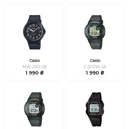
Casio
Casio
MW-240-1B
F-200W-1A
1 990
1 990
c
c