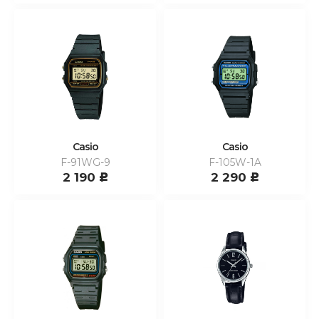
Casio
Casio
F-91WG-9
F-105W-1A
2 190
2 290
c
c