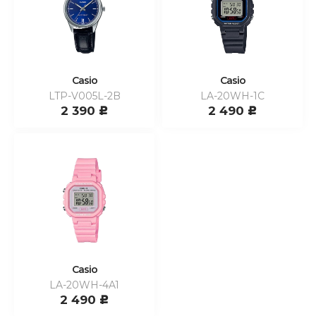
Casio
Casio
LTP-V005L-2B
LA-20WH-1C
2 390
2 490
c
c
Casio
LA-20WH-4A1
2 490
c