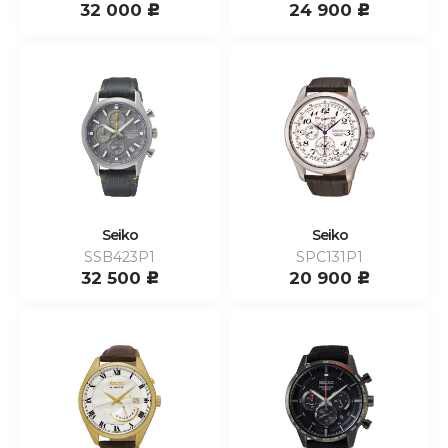
32 000
24 900
c
c
Seiko
Seiko
SSB423P1
SPC131P1
32 500
20 900
c
c