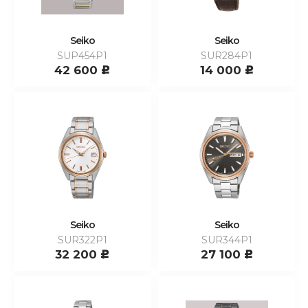
Seiko
Seiko
SUP454P1
SUR284P1
42 600
14 000
c
c
Seiko
Seiko
SUR322P1
SUR344P1
32 200
27 100
c
c