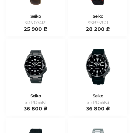
Seiko
Seiko
SRN074P1
SSB359P1
25 900
28 200
c
c
Seiko
Seiko
SRPD65K1
SRPD65K3
36 800
36 800
c
c