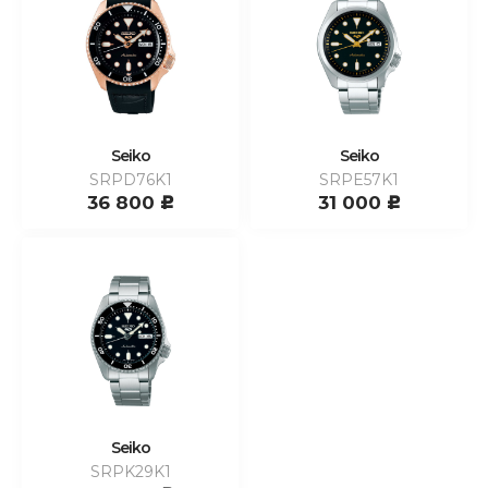
Seiko
Seiko
SRPD76K1
SRPE57K1
36 800
31 000
c
c
Seiko
SRPK29K1