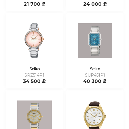
21 700
24 000
c
c
Seiko
Seiko
SRZ514P1
SUP451P1
34 500
40 300
c
c