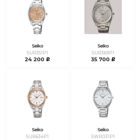
Seiko
Seiko
SUR351P1
SUR369P1
24 200
35 700
c
c
Seiko
Seiko
SUR634P1
SWR031P1