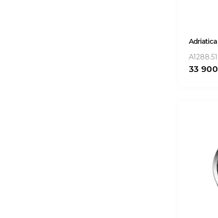
Adriatica
A1288.5
33 90