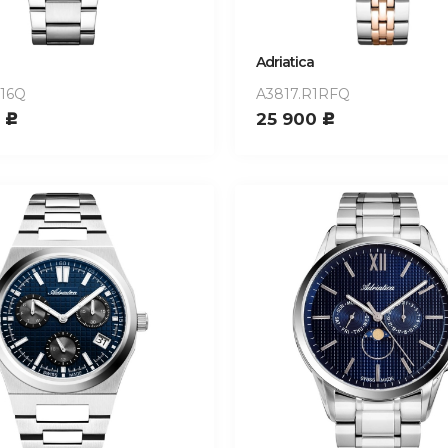
Adriatica
116Q
A3817.R1RFQ
0
25 900
c
c