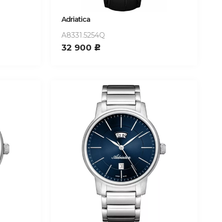
Adriatica
A8331.5254Q
32 900
c