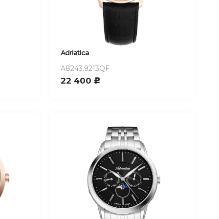
Adriatica
A8243.9213QF
22 400
c