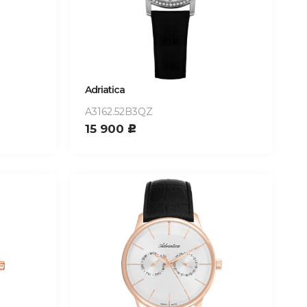
Adriatica
A3162.52B3QZ
15 900
c