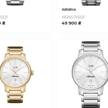
Adriatica
115QF
A8283.5165QF
0
49 900
c
c