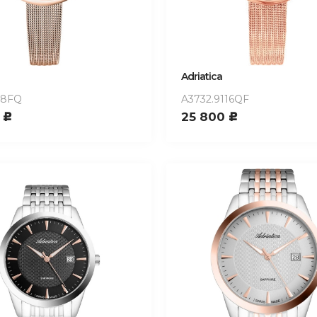
Adriatica
18FQ
A3732.9116QF
0
25 800
c
c