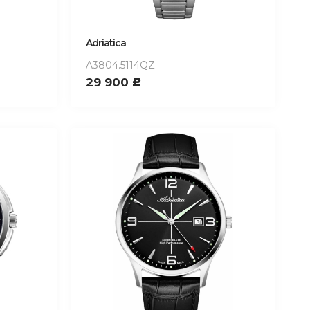
Adriatica
A3804.5114QZ
29 900
c