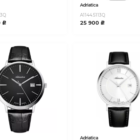
Adriatica
13Q
A1144.5113Q
0
25 900
c
c
Adriatica