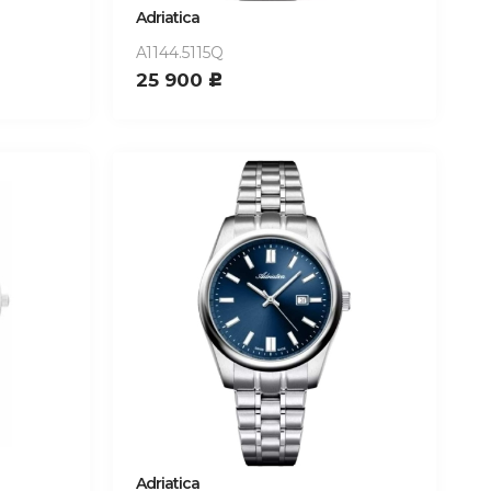
Adriatica
A1144.5115Q
25 900
c
Adriatica