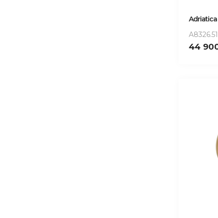
Adriatica
A8326.5
44 90