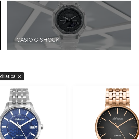
CASIO G-SHOCK
driatica