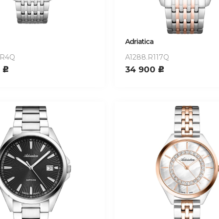
Adriatica
1R4Q
A1288.R117Q
0
34 900
c
c