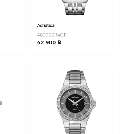
Adriatica
A8306.5114QF
42 900
c