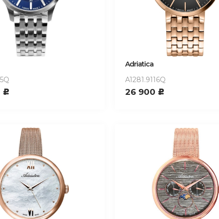
Adriatica
15Q
A1281.9116Q
0
26 900
c
c