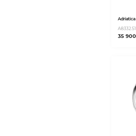
Adriatica
A8332.5
35 90