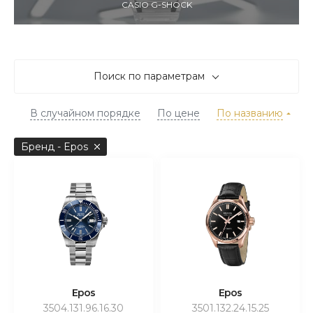
CASIO G-SHOCK
Поиск по параметрам
В случайном порядке
По цене
По названию
Бренд - Epos
Epos
Epos
3504.131.96.16.30
3501.132.24.15.25