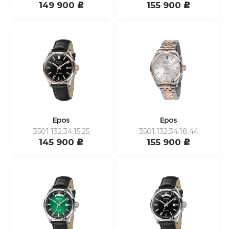
149 900
155 900
c
c
Epos
Epos
3501.132.34.15.25
3501.132.34.18.44
145 900
155 900
c
c