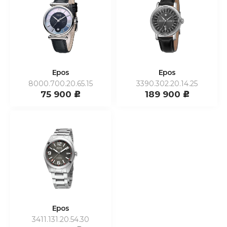
Epos
Epos
8000.700.20.65.15
3390.302.20.14.25
75 900
189 900
c
c
Epos
3411.131.20.54.30