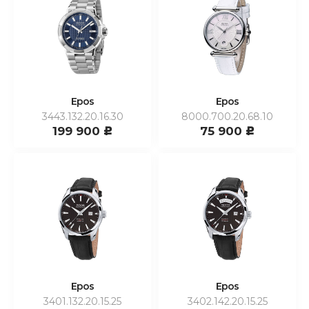
Epos
Epos
3443.132.20.16.30
8000.700.20.68.10
199 900
75 900
c
c
Epos
Epos
3401.132.20.15.25
3402.142.20.15.25