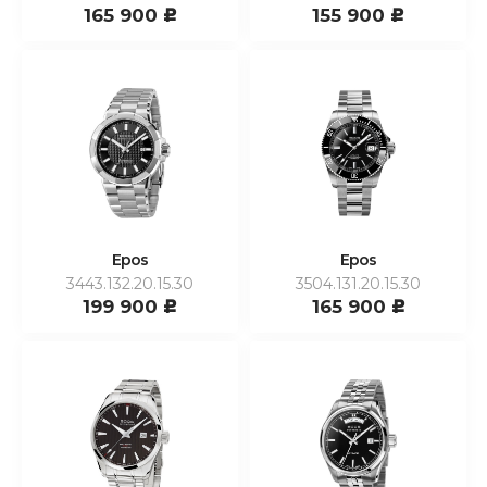
165 900
155 900
c
c
Epos
Epos
3443.132.20.15.30
3504.131.20.15.30
199 900
165 900
c
c