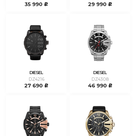
35 990
29 990
c
c
DIESEL
DIESEL
DZ4216
DZ4308
27 690
46 990
c
c