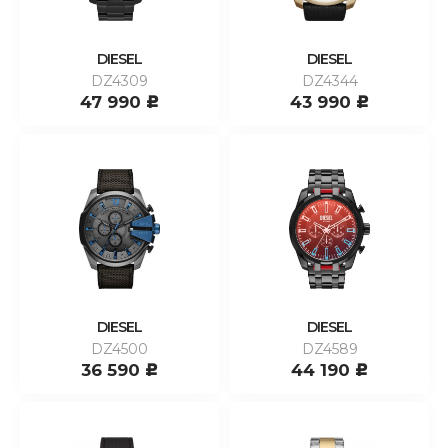
DIESEL
DIESEL
DZ4309
DZ4344
47 990
43 990
c
c
DIESEL
DIESEL
DZ4500
DZ4589
36 590
44 190
c
c