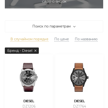
CASIO G-SHOCK
Поиск по параметрам
В случайном порядке
По цене
По названию
Бренд - Diesel
DIESEL
DIESEL
DZ1206
DZ1764