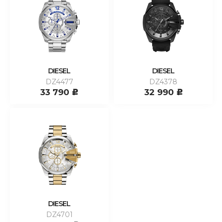
DIESEL
DIESEL
DZ4477
DZ4378
33 790
32 990
c
c
DIESEL
DZ4701