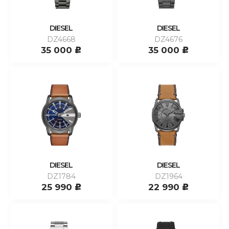
DIESEL
DIESEL
DZ4668
DZ4676
35 000
35 000
c
c
DIESEL
DIESEL
DZ1784
DZ1964
25 990
22 990
c
c