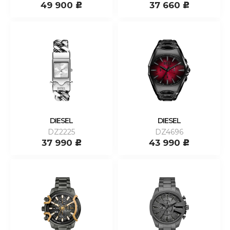
49 900
37 660
c
c
DIESEL
DIESEL
DZ2225
DZ4696
37 990
43 990
c
c