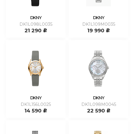
DKNY
DKNY
DK1L098L0035
DK1L109M0035
21 290
19 990
c
c
DKNY
DKNY
DK1L156L0025
DK1L098M0045
14 590
22 590
c
c