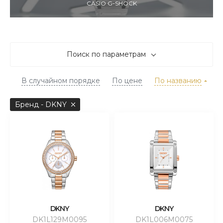
CASIO G-SHOCK
Поиск по параметрам
В случайном порядке
По цене
По названию
Бренд - DKNY
DKNY
DKNY
DK1L129M0095
DK1L006M0075