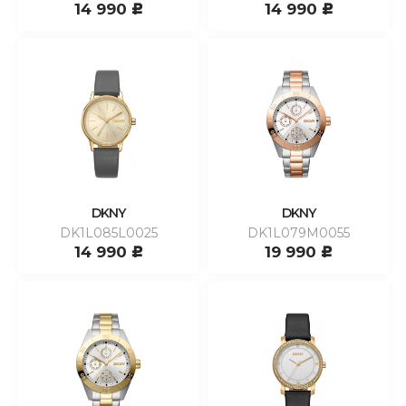
14 990
14 990
c
c
DKNY
DKNY
DK1L085L0025
DK1L079M0055
14 990
19 990
c
c