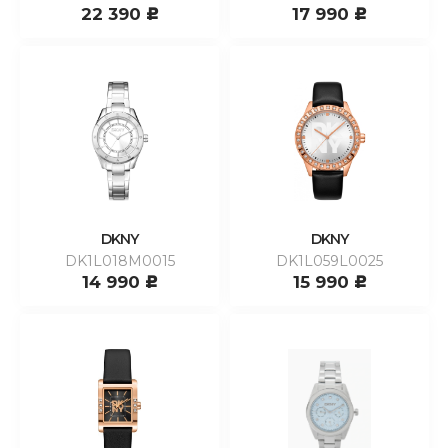
22 390
17 990
c
c
DKNY
DKNY
DK1L018M0015
DK1L059L0025
14 990
15 990
c
c