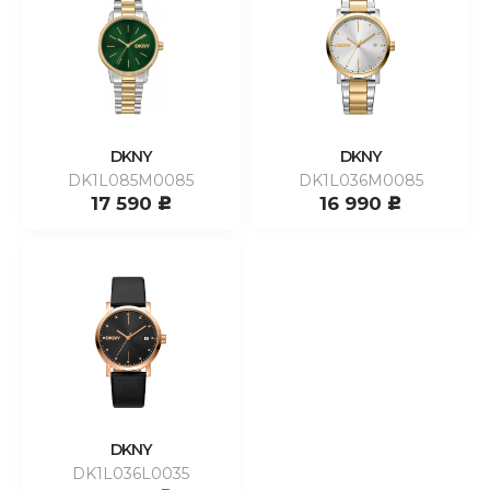
DKNY
DKNY
DK1L085M0085
DK1L036M0085
17 590
16 990
c
c
DKNY
DK1L036L0035