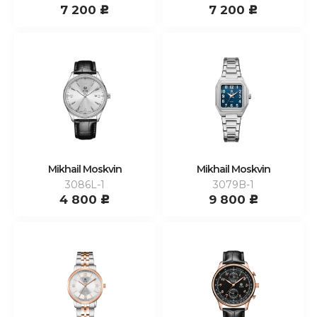
7 200
7 200
c
c
Mikhail Moskvin
Mikhail Moskvin
3086L-1
3079B-1
4 800
9 800
c
c