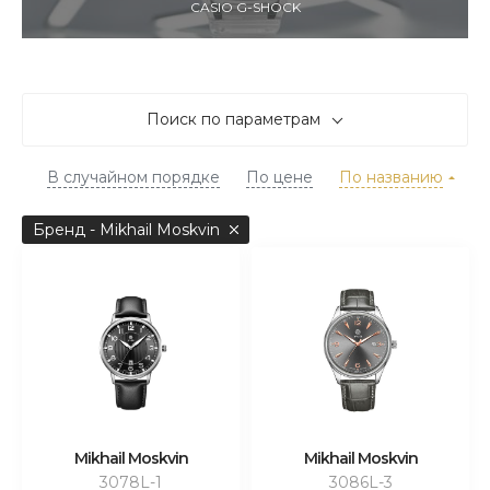
CASIO G-SHOCK
Поиск по параметрам
В случайном порядке
По цене
По названию
Бренд - Mikhail Moskvin
Mikhail Moskvin
Mikhail Moskvin
3078L-1
3086L-3