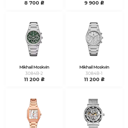
8 700
9 900
c
c
Mikhail Moskvin
Mikhail Moskvin
3084B-2
3084B-1
11 200
11 200
c
c