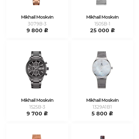
Mikhail Moskvin
Mikhail Moskvin
3079B-3
1505B-1
9 800
25 000
c
c
Mikhail Moskvin
Mikhail Moskvin
1525B-3
1329A1B1
9 700
5 800
c
c