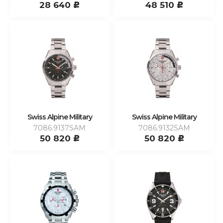
28 640
48 510
c
c
Swiss Alpine Military
Swiss Alpine Military
7086.9137SAM
7086.9132SAM
50 820
50 820
c
c