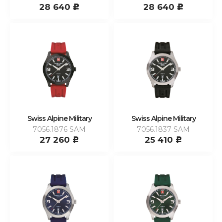
28 640
28 640
c
c
Swiss Alpine Military
Swiss Alpine Military
7056.1876 SAM
7056.1837 SAM
27 260
25 410
c
c