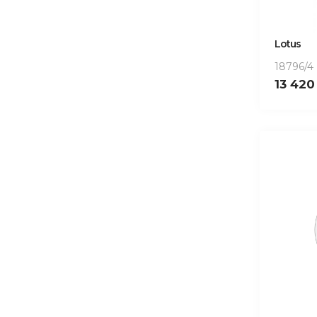
Lotus
18796/4
13 42