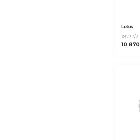
Lotus
18737/2
10 87