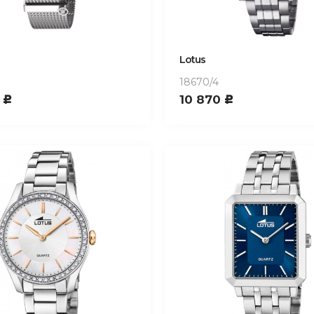
Lotus
18670/4
0
10 870
c
c