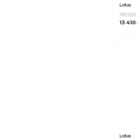
Lotus
19010/5
13 410
Lotus