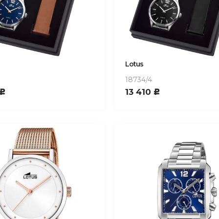
Lotus
18734/4
13 410
c
c