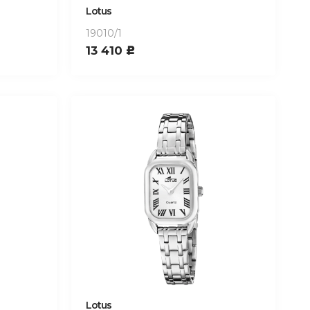
Lotus
19010/1
13 410
c
Lotus