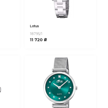
Lotus
18795/1
11 720
c