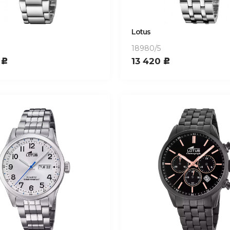
Lotus
18980/5
0
13 420
c
c