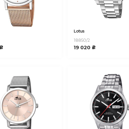
Lotus
18850/2
19 020
c
c