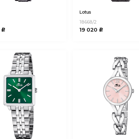
Lotus
18668/2
0
19 020
c
c