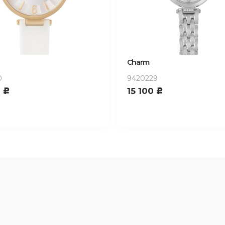
Charm
9
70530383
0
7 800
c
c