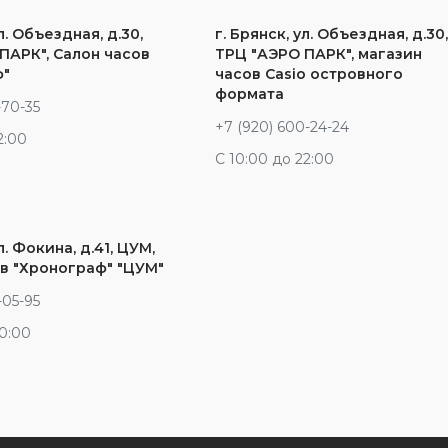
л. Объездная, д.30,
г. Брянск, ул. Объездная, д.30
ПАРК", Салон часов
ТРЦ "АЭРО ПАРК", магазин
ф"
часов Casio островного
формата
-70-35
+7 (920) 600-24-24
2:00
С 10:00 до 22:00
л. Фокина, д.41, ЦУМ,
в "Хронограф" "ЦУМ"
-05-95
20:00