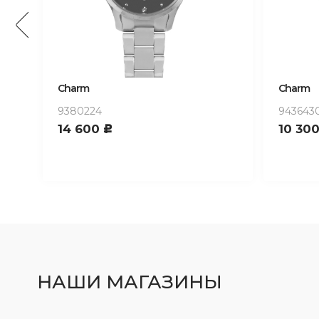
Charm
Charm
9436430
942022
10 300
15 10
c
НАШИ МАГАЗИНЫ