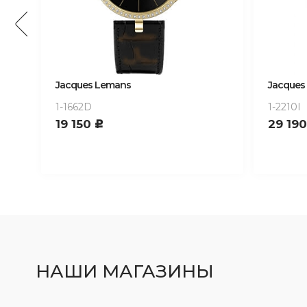
Jacques Lemans
Jacques
1-1662D
1-2210I
19 150
29 19
c
НАШИ МАГАЗИНЫ