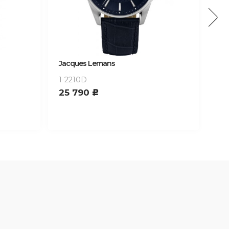
Jacques Lemans
Ja
1-2210D
1-2
25 790
28
c