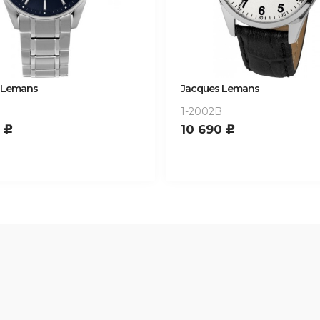
 Lemans
Jacques Lemans
1-2002B
0
10 690
c
c