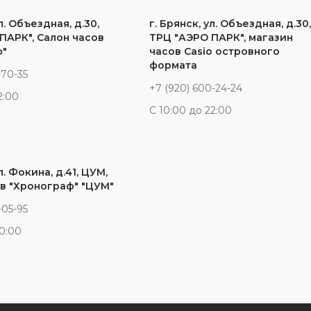
л. Объездная, д.30,
г. Брянск, ул. Объездная, д.30
ПАРК", Салон часов
ТРЦ "АЭРО ПАРК", магазин
ф"
часов Casio островного
формата
-70-35
+7 (920) 600-24-24
2:00
С 10:00 до 22:00
л. Фокина, д.41, ЦУМ,
в "Хронограф" "ЦУМ"
-05-95
20:00