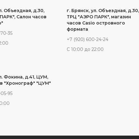
л. Объездная, д.30,
г. Брянск, ул. Объездная, д.30
ПАРК", Салон часов
ТРЦ "АЭРО ПАРК", магазин
ф"
часов Casio островного
формата
-70-35
+7 (920) 600-24-24
2:00
С 10:00 до 22:00
л. Фокина, д.41, ЦУМ,
в "Хронограф" "ЦУМ"
-05-95
20:00