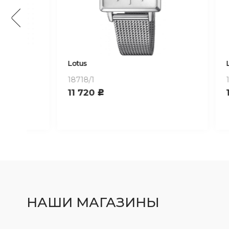
Lotus
Lotus
18718/1
18879/1
11 720
13 41
c
НАШИ МАГАЗИНЫ