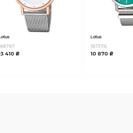
Lotus
18737/6
0
10 870
c
c