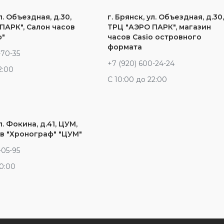
л. Объездная, д.30,
г. Брянск, ул. Объездная, д.30
ПАРК", Салон часов
ТРЦ "АЭРО ПАРК", магазин
ф"
часов Casio островного
формата
-70-35
+7 (920) 600-24-24
2:00
С 10:00 до 22:00
л. Фокина, д.41, ЦУМ,
в "Хронограф" "ЦУМ"
-05-95
20:00