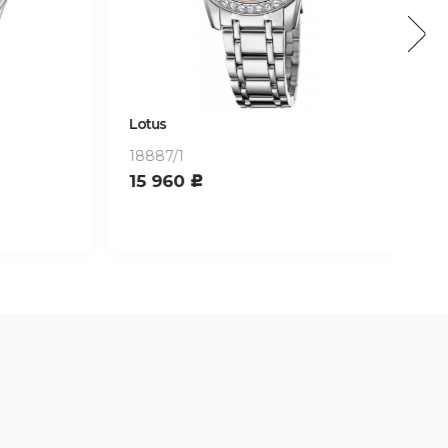
Lotus
Lot
18887/1
18
15 960
11
c