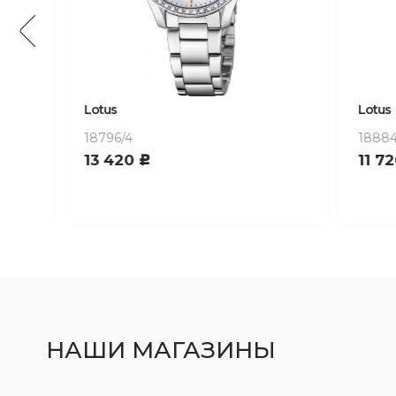
Lotus
Lotus
18796/4
18884/5
13 420
11 72
c
НАШИ МАГАЗИНЫ