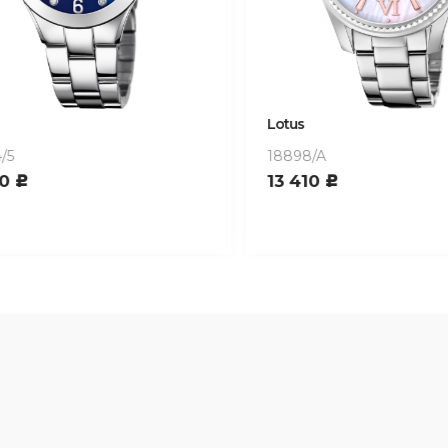
Lotus
18898/A
0
13 410
c
c