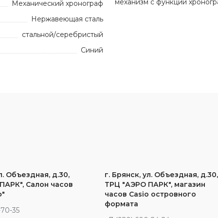
механизм с функций хроногр
Механический хронограф
Нержавеющая сталь
стальной/серебристый
Синий
л. Объездная, д.30,
г. Брянск, ул. Объездная, д.30
ПАРК", Салон часов
ТРЦ "АЭРО ПАРК", магазин
ф"
часов Casio островного
формата
-70-35