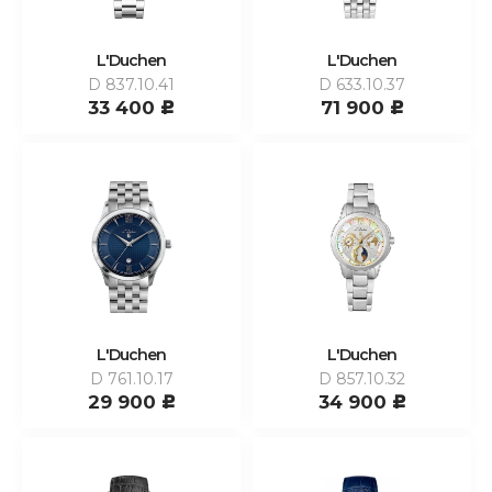
L'Duchen
L'Duchen
D 837.10.41
D 633.10.37
33 400
71 900
c
c
L'Duchen
L'Duchen
D 761.10.17
D 857.10.32
29 900
34 900
c
c