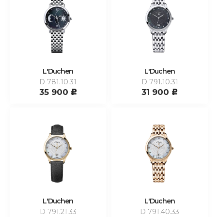
L'Duchen
L'Duchen
D 781.10.31
D 791.10.31
35 900
31 900
c
c
L'Duchen
L'Duchen
D 791.21.33
D 791.40.33