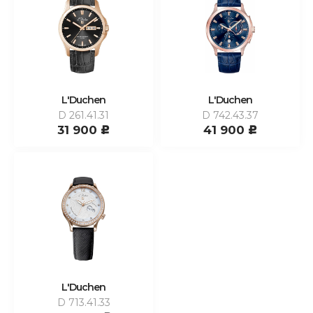
L'Duchen
L'Duchen
D 261.41.31
D 742.43.37
31 900
41 900
c
c
L'Duchen
D 713.41.33