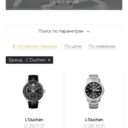
CASIO G-SHOCK
Поиск по параметрам
В случайном порядке
По цене
По названию
Бренд - L'Duchen
L'Duchen
L'Duchen
D 232.11.31
D 261.10.31