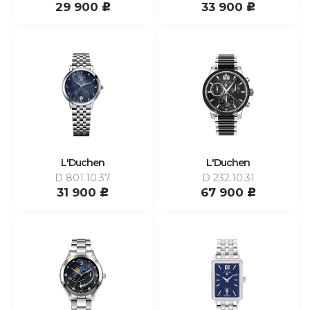
29 900
33 900
c
c
L'Duchen
L'Duchen
D 801.10.37
D 232.10.31
31 900
67 900
c
c