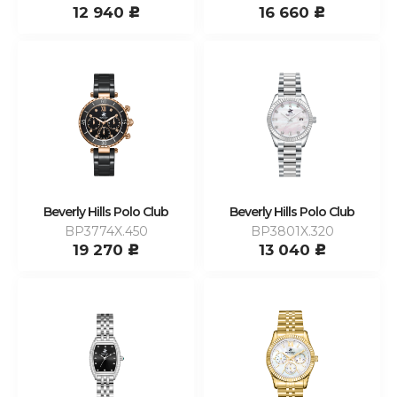
12 940
16 660
c
c
Beverly Hills Polo Club
Beverly Hills Polo Club
BP3774X.450
BP3801X.320
19 270
13 040
c
c