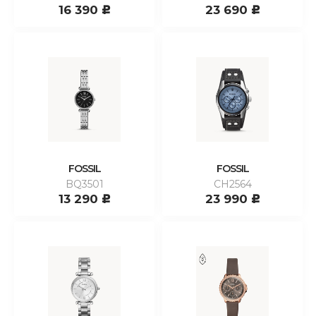
16 390
23 690
c
c
FOSSIL
FOSSIL
BQ3501
CH2564
13 290
23 990
c
c