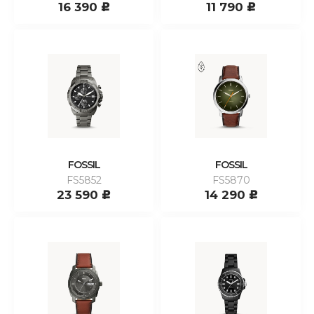
16 390
11 790
c
c
FOSSIL
FOSSIL
FS5852
FS5870
23 590
14 290
c
c