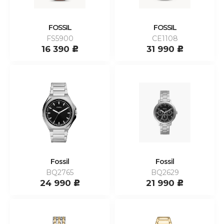
FOSSIL
FOSSIL
FS5900
CE1108
16 390
31 990
c
c
Fossil
Fossil
BQ2765
BQ2629
24 990
21 990
c
c