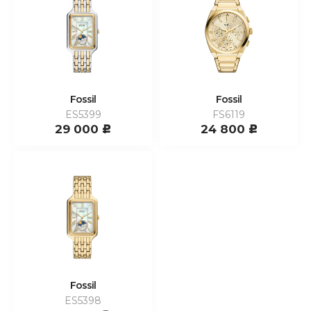
Fossil
Fossil
ES5399
FS6119
29 000
24 800
c
c
Fossil
ES5398