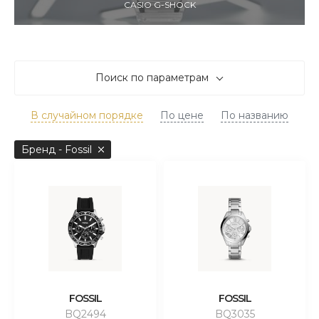
CASIO G-SHOCK
Поиск по параметрам
В случайном порядке
По цене
По названию
Бренд - Fossil
FOSSIL
FOSSIL
BQ2494
BQ3035