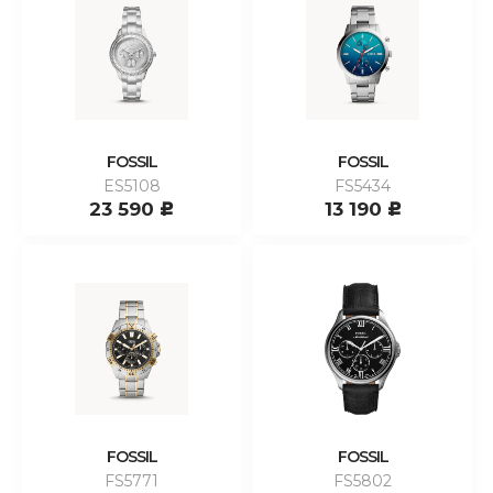
FOSSIL
FOSSIL
ES5108
FS5434
23 590
13 190
c
c
FOSSIL
FOSSIL
FS5771
FS5802