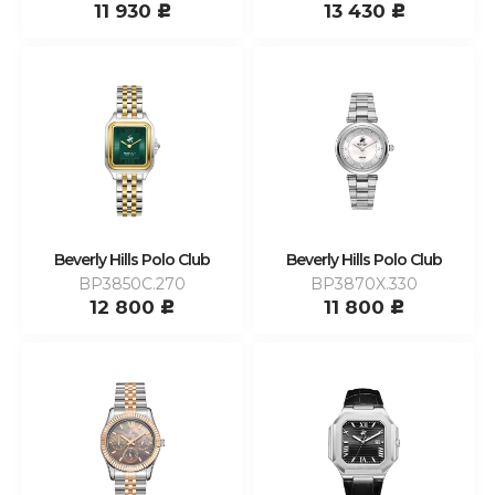
11 930
13 430
c
c
Beverly Hills Polo Club
Beverly Hills Polo Club
BP3850C.270
BP3870X.330
12 800
11 800
c
c