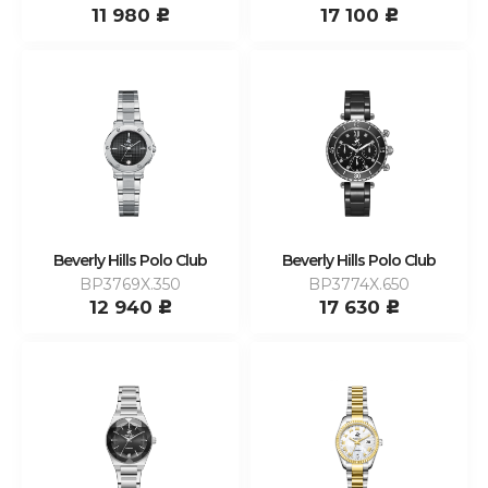
11 980
17 100
c
c
Beverly Hills Polo Club
Beverly Hills Polo Club
BP3769X.350
BP3774X.650
12 940
17 630
c
c