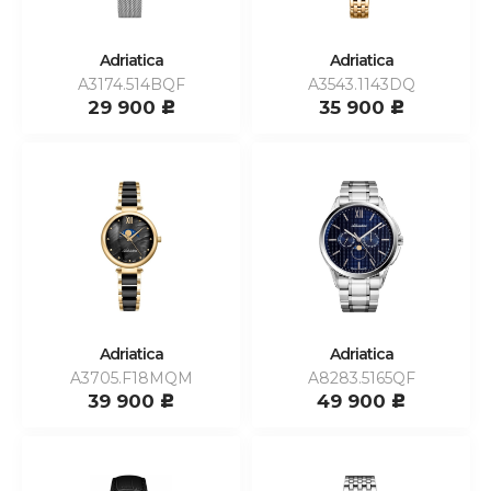
Adriatica
Adriatica
A3174.514BQF
A3543.1143DQ
29 900
35 900
c
c
Adriatica
Adriatica
A3705.F18MQM
A8283.5165QF
39 900
49 900
c
c