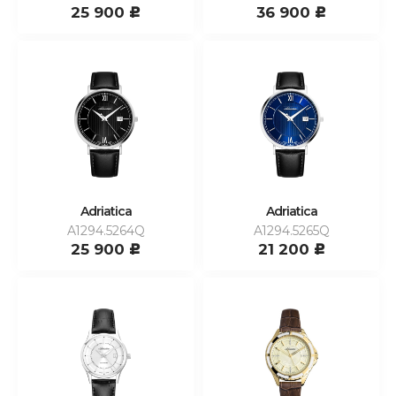
25 900
36 900
c
c
Adriatica
Adriatica
A1294.5264Q
A1294.5265Q
25 900
21 200
c
c