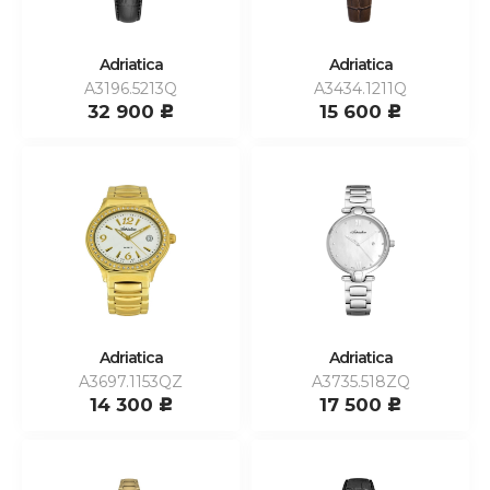
Adriatica
Adriatica
A3196.5213Q
A3434.1211Q
32 900
15 600
c
c
Adriatica
Adriatica
A3697.1153QZ
A3735.518ZQ
14 300
17 500
c
c