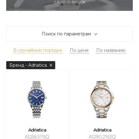
CASIO G-SHOCK
Поиск по параметрам
В случайном порядке
По цене
По названию
Бренд - Adriatica
Adriatica
Adriatica
A1256.5115Q
A1290.2163Q