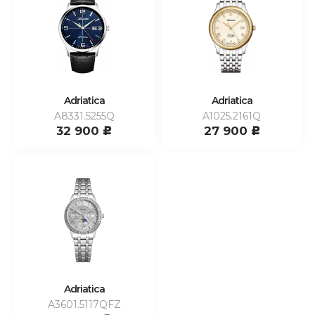
Adriatica
Adriatica
A8331.5255Q
A1025.2161Q
32 900
27 900
c
c
Adriatica
A3601.5117QFZ