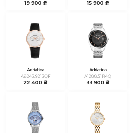
19 900
15 900
c
c
Adriatica
Adriatica
A8243.9213QF
A1288.51R4Q
22 400
33 900
c
c