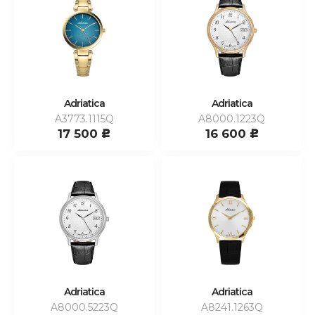
Adriatica
Adriatica
A3773.1115Q
A8000.1223Q
17 500
16 600
c
c
Adriatica
Adriatica
A8000.5223Q
A8241.1263Q