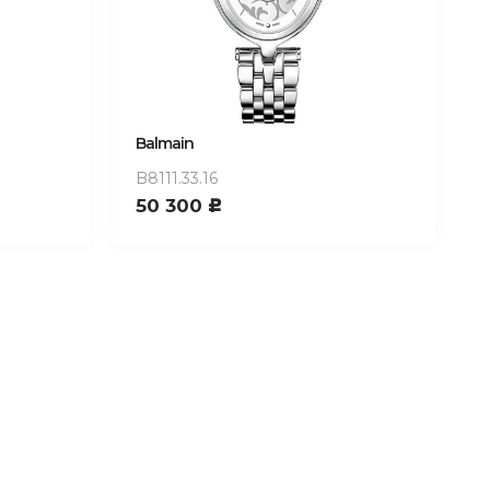
Balmain
B8111.33.16
50 300
c