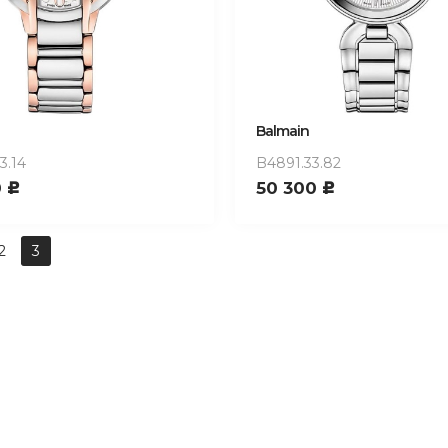
Balmain
3.14
B4891.33.82
0
50 300
c
c
2
3