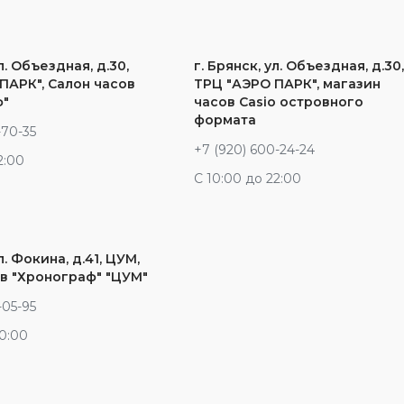
л. Объездная, д.30,
г. Брянск, ул. Объездная, д.30
ПАРК", Салон часов
ТРЦ "АЭРО ПАРК", магазин
ф"
часов Casio островного
формата
-70-35
+7 (920) 600-24-24
2:00
С 10:00 до 22:00
л. Фокина, д.41, ЦУМ,
в "Хронограф" "ЦУМ"
-05-95
20:00