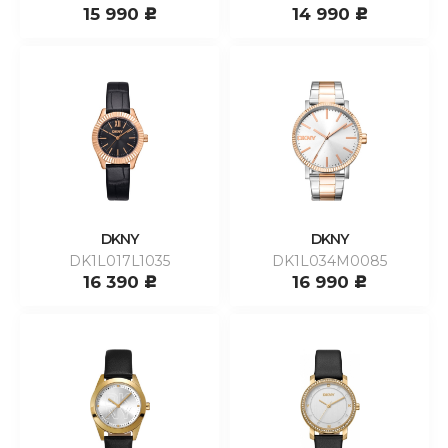
15 990
14 990
c
c
DKNY
DKNY
DK1L017L1035
DK1L034M0085
16 390
16 990
c
c