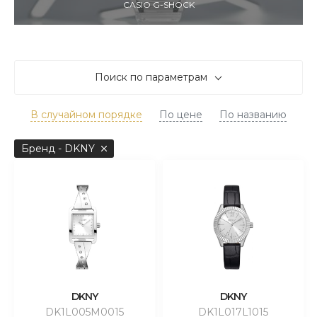
CASIO G-SHOCK
Поиск по параметрам
В случайном порядке
По цене
По названию
Бренд - DKNY
DKNY
DKNY
DK1L005M0015
DK1L017L1015