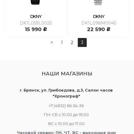
DKNY
DKNY
DK1L059L0025
DK1L098M0045
15 990
22 590
c
c
<
1
2
3
НАШИ МАГАЗИНЫ
г. Брянск, ул. Грибоедова, д.3, Салон часов
"Хронограф"
+7 (4832) 66-54-36
ПН-СБ с 10:00 до 19:00
ВС с 10:00 до 17:00
Часовой сервис: ПН, ЧТ, ВС - выходные дни