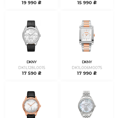
19 990
15 990
c
c
DKNY
DKNY
DK1L128L0015
DK1L006M0075
17 590
17 990
c
c