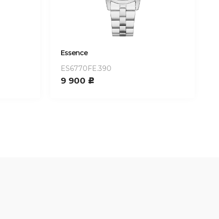
Essence
ES6770FE.390
9 900
c