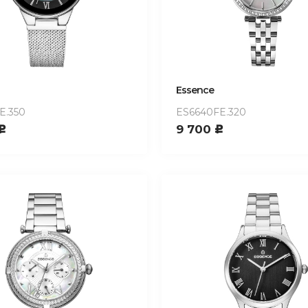
Essence
E.350
ES6640FE.320
9 700
c
c