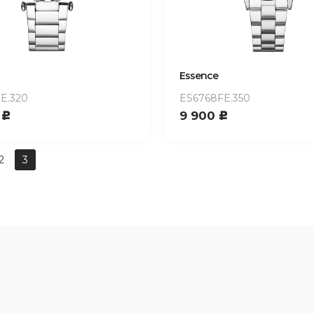
Essence
E.320
ES6768FE.350
0
9 900
c
c
2
3