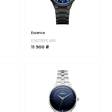
Essence
ES6735FE.690
11 900
c