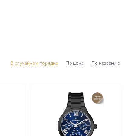
В случайном порядке
По цене
По названию