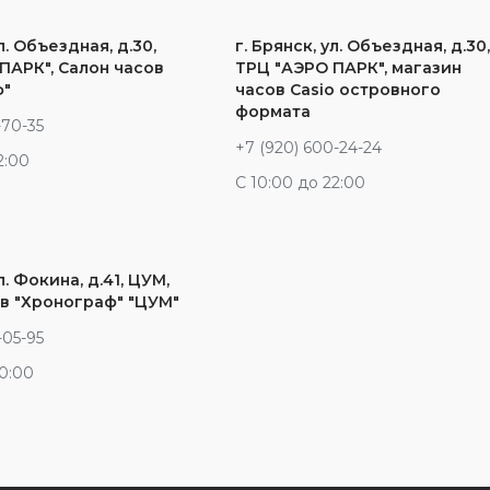
л. Объездная, д.30,
г. Брянск, ул. Объездная, д.30
ПАРК", Салон часов
ТРЦ "АЭРО ПАРК", магазин
ф"
часов Casio островного
формата
-70-35
+7 (920) 600-24-24
2:00
С 10:00 до 22:00
л. Фокина, д.41, ЦУМ,
в "Хронограф" "ЦУМ"
-05-95
20:00