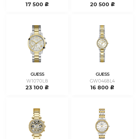
17 500
20 500
c
c
GUESS
GUESS
W1070L8
GW0468L4
23 100
16 800
c
c