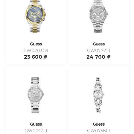
Guess
Guess
GW0703G3
GW0777L1
23 600
24 700
c
c
Guess
Guess
GW0747L1
GW0758L1