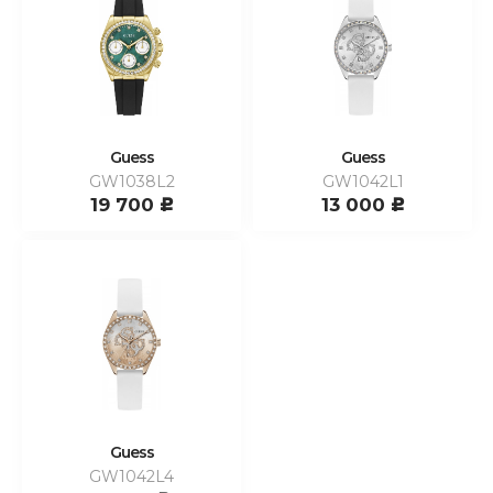
Guess
Guess
GW1038L2
GW1042L1
19 700
13 000
c
c
Guess
GW1042L4