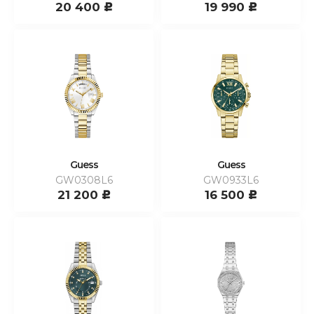
20 400
19 990
c
c
Guess
Guess
GW0308L6
GW0933L6
21 200
16 500
c
c