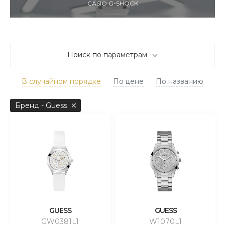
CASIO G-SHOCK
Поиск по параметрам
В случайном порядке
По цене
По названию
Бренд - Guess
GUESS
GUESS
GW0381L1
W1070L1