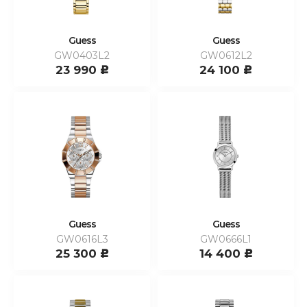
Guess
Guess
GW0403L2
GW0612L2
23 990
24 100
c
c
Guess
Guess
GW0616L3
GW0666L1
25 300
14 400
c
c