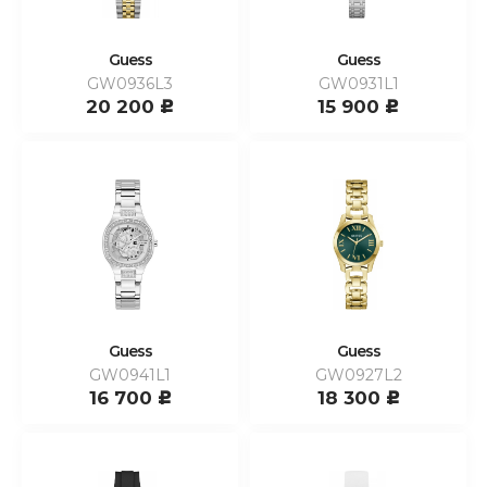
Guess
Guess
GW0936L3
GW0931L1
20 200
15 900
c
c
Guess
Guess
GW0941L1
GW0927L2
16 700
18 300
c
c