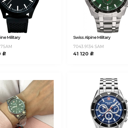
ine Military
Swiss Alpine Military
877SAM
7043.9134 SAM
0
41 120
c
c