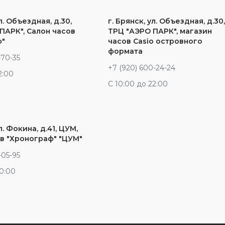
л. Объездная, д.30,
г. Брянск, ул. Объездная, д.30
ПАРК", Салон часов
ТРЦ "АЭРО ПАРК", магазин
ф"
часов Casio островного
формата
-70-35
+7 (920) 600-24-24
2:00
С 10:00 до 22:00
л. Фокина, д.41, ЦУМ,
в "Хронограф" "ЦУМ"
-05-95
20:00