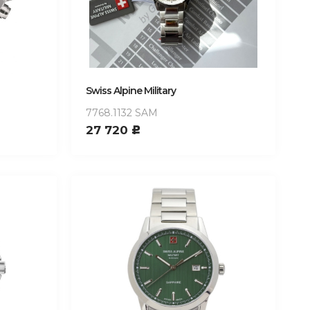
Swiss Alpine Military
7768.1132 SAM
27 720
c