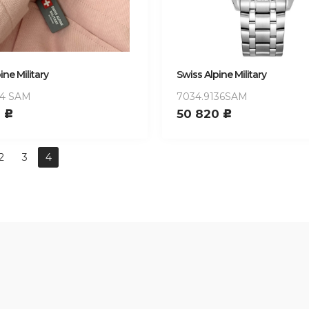
ine Military
Swiss Alpine Military
34 SAM
7034.9136SAM
0
50 820
c
c
2
3
4