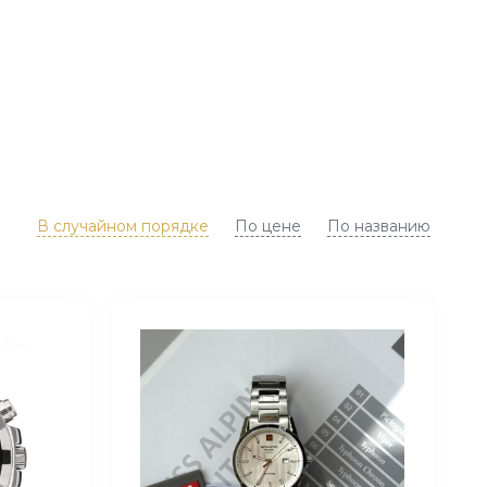
В случайном порядке
По цене
По названию