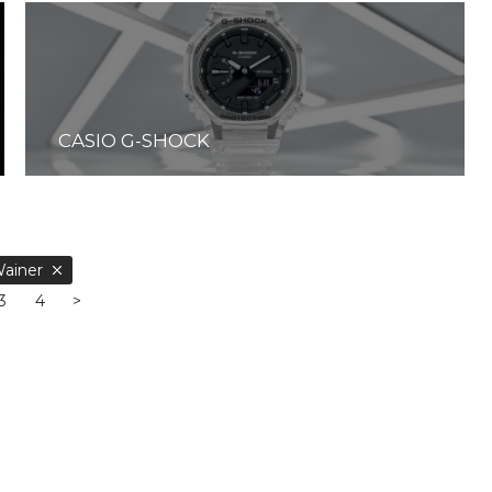
CASIO G-SHOCK
Wainer
3
4
>