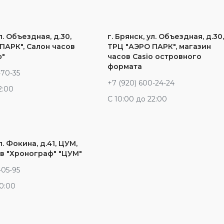
л. Объездная, д.30,
г. Брянск, ул. Объездная, д.30
ПАРК", Салон часов
ТРЦ "АЭРО ПАРК", магазин
ф"
часов Casio островного
формата
-70-35
+7 (920) 600-24-24
2:00
С 10:00 до 22:00
л. Фокина, д.41, ЦУМ,
в "Хронограф" "ЦУМ"
-05-95
20:00