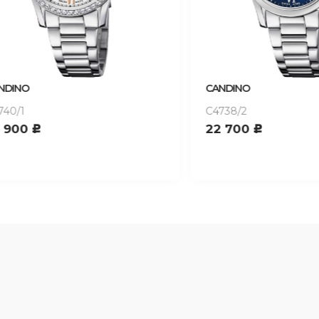
O
CANDINO
C4738/2
0
22 700
c
c