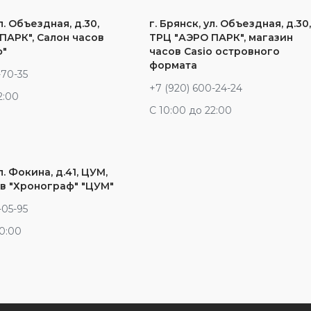
л. Объездная, д.30,
г. Брянск, ул. Объездная, д.30
ПАРК", Салон часов
ТРЦ "АЭРО ПАРК", магазин
ф"
часов Casio островного
формата
-70-35
+7 (920) 600-24-24
2:00
С 10:00 до 22:00
л. Фокина, д.41, ЦУМ,
в "Хронограф" "ЦУМ"
-05-95
20:00