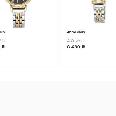
in
Anne Klein
TT
2159 SVTT
8 490
c
c