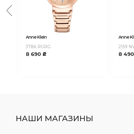
Anne Klein
Anne Kle
3786 RGRG
2159 NV
8 690
8 490
c
НАШИ МАГАЗИНЫ