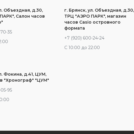
л. Объездная, д.30,
г. Брянск, ул. Объездная, д.30
ПАРК", Салон часов
ТРЦ "АЭРО ПАРК", магазин
ф"
часов Casio островного
формата
-70-35
+7 (920) 600-24-24
2:00
С 10:00 до 22:00
л. Фокина, д.41, ЦУМ,
в "Хронограф" "ЦУМ"
-05-95
20:00