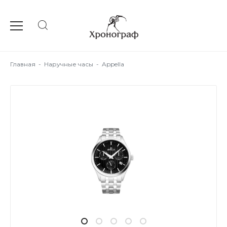
Главная
-
Наручные часы
-
Appella