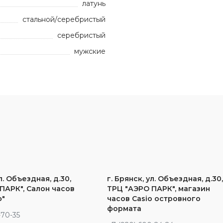
латунь
стальной/серебристый
серебристый
мужские
л. Объездная, д.30,
г. Брянск, ул. Объездная, д.30
ПАРК", Салон часов
ТРЦ "АЭРО ПАРК", магазин
ф"
часов Casio островного
формата
-70-35