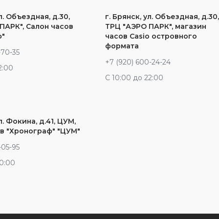
л. Объездная, д.30,
г. Брянск, ул. Объездная, д.30
ПАРК", Салон часов
ТРЦ "АЭРО ПАРК", магазин
ф"
часов Casio островного
формата
-70-35
+7 (920) 600-24-24
2:00
С 10:00 до 22:00
л. Фокина, д.41, ЦУМ,
в "Хронограф" "ЦУМ"
-05-95
20:00