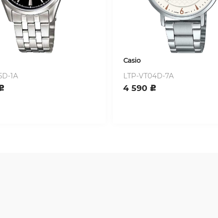
Casio
5D-1A
LTP-VT04D-7A
4 590
c
c