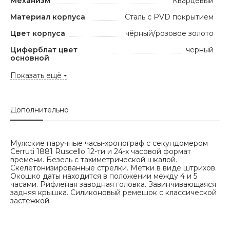
Механизм
Кварцевый
Материал корпуса
Сталь с PVD покрытием
Цвет корпуса
чёрный/розовое золото
Циферблат цвет
чёрный
основной
Показать ещё
Дополнительно
Мужские наручные часы-хронограф с секундомером
Cerruti 1881 Ruscello 12-ти и 24-х часовой формат
времени. Безель с тахиметрической шкалой.
Скелетонизированные стрелки. Метки в виде штрихов.
Окошко даты находится в положении между 4 и 5
часами. Рифленая заводная головка. Завинчивающаяся
задняя крышка. Силиконовый ремешок с классической
застежкой.