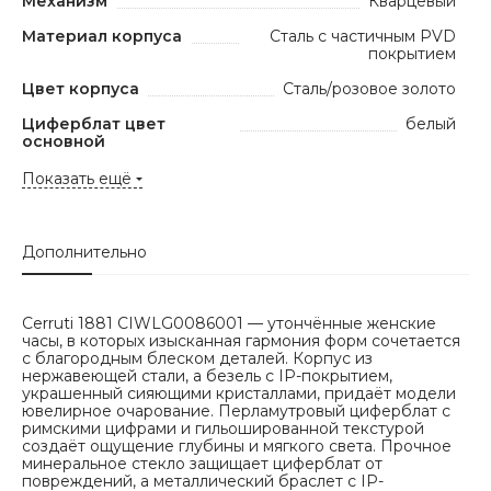
Механизм
Кварцевый
Материал корпуса
Сталь с частичным PVD
покрытием
Цвет корпуса
Сталь/розовое золото
Циферблат цвет
белый
основной
Показать ещё
Дополнительно
Cerruti 1881 CIWLG0086001 — утончённые женские
часы, в которых изысканная гармония форм сочетается
с благородным блеском деталей. Корпус из
нержавеющей стали, а безель с IP-покрытием,
украшенный сияющими кристаллами, придаёт модели
ювелирное очарование. Перламутровый циферблат с
римскими цифрами и гильошированной текстурой
создаёт ощущение глубины и мягкого света. Прочное
минеральное стекло защищает циферблат от
повреждений, а металлический браслет с IP-