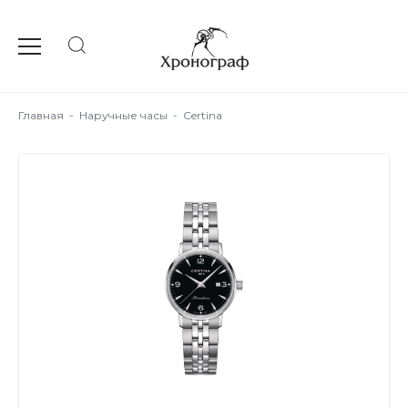
Главная
-
Наручные часы
-
Certina