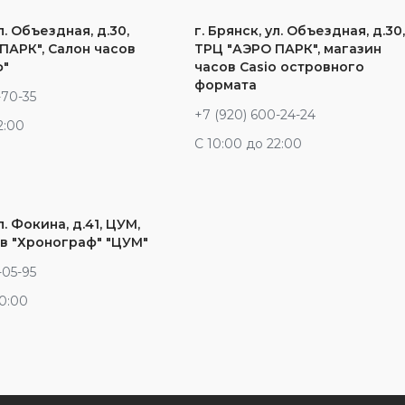
л. Объездная, д.30,
г. Брянск, ул. Объездная, д.30
ПАРК", Салон часов
ТРЦ "АЭРО ПАРК", магазин
ф"
часов Casio островного
формата
-70-35
+7 (920) 600-24-24
2:00
С 10:00 до 22:00
л. Фокина, д.41, ЦУМ,
в "Хронограф" "ЦУМ"
-05-95
20:00