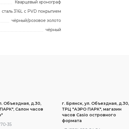
Кварцевый хронограф
сталь 316L с PVD покрытием
чёрный/розовое золото
чёрный
л. Объездная, д.30,
г. Брянск, ул. Объездная, д.30
ПАРК", Салон часов
ТРЦ "АЭРО ПАРК", магазин
ф"
часов Casio островного
формата
-70-35