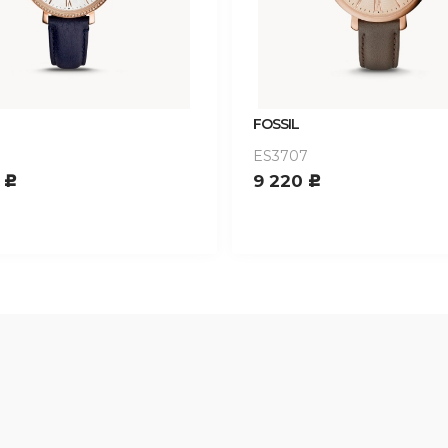
FOSSIL
ES3707
0
9 220
c
c