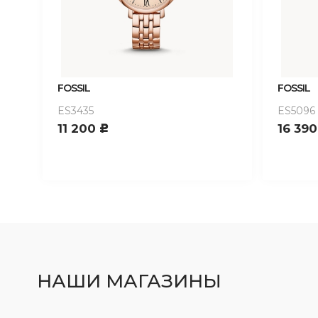
FOSSIL
FOSSIL
ES3435
ES5096
11 200
16 39
c
НАШИ МАГАЗИНЫ