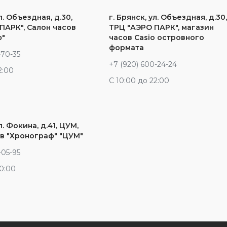
л. Объездная, д.30,
г. Брянск, ул. Объездная, д.30
ПАРК", Салон часов
ТРЦ "АЭРО ПАРК", магазин
ф"
часов Casio островного
формата
-70-35
+7 (920) 600-24-24
2:00
С 10:00 до 22:00
л. Фокина, д.41, ЦУМ,
в "Хронограф" "ЦУМ"
-05-95
20:00