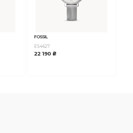
FOSSIL
ES4627
22 190
c