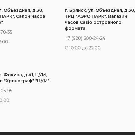
л. Объездная, д.30,
г. Брянск, ул. Объездная, д.30
ПАРК", Салон часов
ТРЦ "АЭРО ПАРК", магазин
ф"
часов Casio островного
формата
-70-35
+7 (920) 600-24-24
2:00
С 10:00 до 22:00
л. Фокина, д.41, ЦУМ,
в "Хронограф" "ЦУМ"
-05-95
20:00