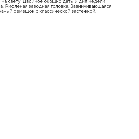
на свету. Двойное окошко даты и дня недели
са. Рифленая заводная головка. Завинчивающаяся
жаный ремешок с классической застежкой.