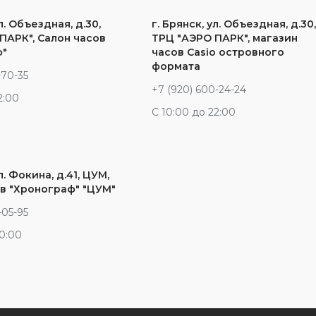
л. Объездная, д.30,
г. Брянск, ул. Объездная, д.30
ПАРК", Салон часов
ТРЦ "АЭРО ПАРК", магазин
ф"
часов Casio островного
формата
-70-35
+7 (920) 600-24-24
2:00
С 10:00 до 22:00
л. Фокина, д.41, ЦУМ,
в "Хронограф" "ЦУМ"
-05-95
20:00