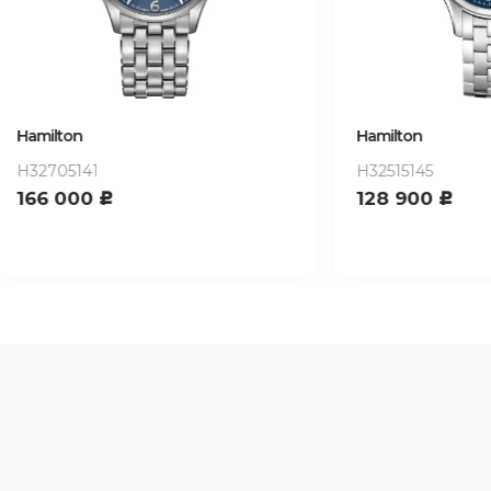
n
Hamilton
141
H32515145
00
128 900
c
c