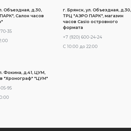
л. Объездная, д.30,
г. Брянск, ул. Объездная, д.30
ПАРК", Салон часов
ТРЦ "АЭРО ПАРК", магазин
ф"
часов Casio островного
формата
-70-35
+7 (920) 600-24-24
2:00
С 10:00 до 22:00
л. Фокина, д.41, ЦУМ,
в "Хронограф" "ЦУМ"
-05-95
20:00