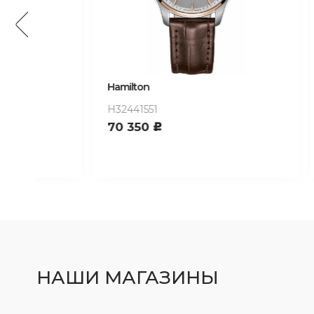
Hamilton
Hamilto
H32441551
H32705
70 350
166 0
c
НАШИ МАГАЗИНЫ