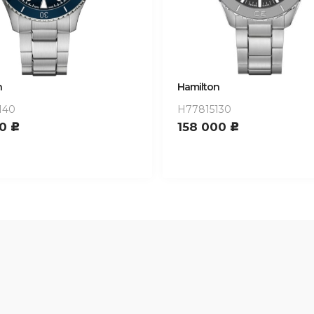
n
Hamilton
140
H77815130
00
158 000
c
c