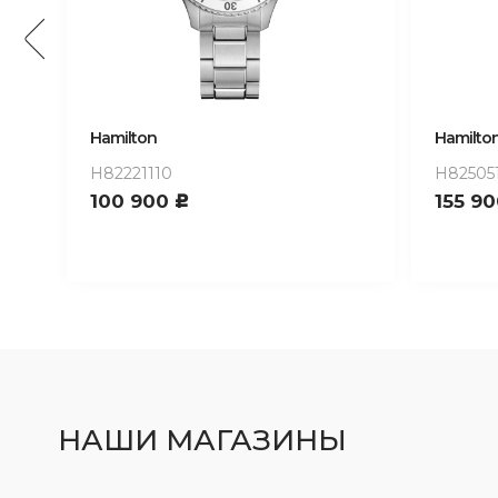
Hamilton
Hamilto
H82221110
H82505
100 900
155 9
c
НАШИ МАГАЗИНЫ