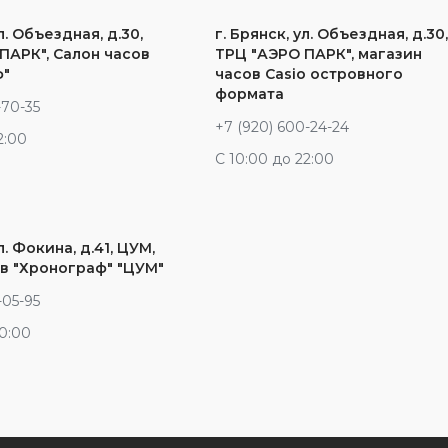
л. Объездная, д.30,
г. Брянск, ул. Объездная, д.30
ПАРК", Салон часов
ТРЦ "АЭРО ПАРК", магазин
ф"
часов Casio островного
формата
-70-35
+7 (920) 600-24-24
2:00
С 10:00 до 22:00
л. Фокина, д.41, ЦУМ,
в "Хронограф" "ЦУМ"
-05-95
20:00