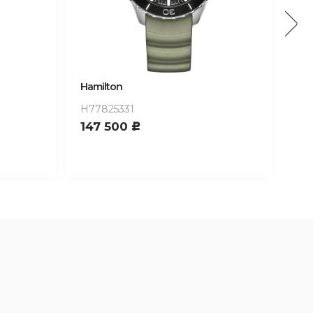
Hamilton
Ham
H77825331
H8
147 500
15
c