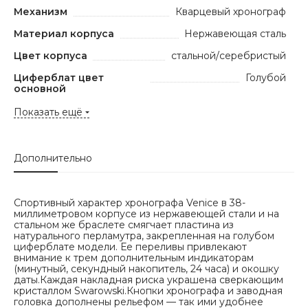
Механизм
Кварцевый хронограф
Материал корпуса
Нержавеющая сталь
Цвет корпуса
стальной/серебристый
Циферблат цвет
Голубой
основной
Показать ещё
Дополнительно
Спортивный характер хронографа Venice в 38-
миллиметровом корпусе из нержавеющей стали и на
стальном же браслете смягчает пластина из
натурального перламутра, закрепленная на голубом
циферблате модели. Ее переливы привлекают
внимание к трем дополнительным индикаторам
(минутный, секундный накопитель, 24 часа) и окошку
даты.Каждая накладная риска украшена сверкающим
кристаллом Swarowski.Кнопки хронографа и заводная
головка дополнены рельефом — так ими удобнее