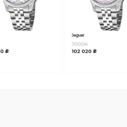
Jaguar
J1000/4
20
102 020
c
c