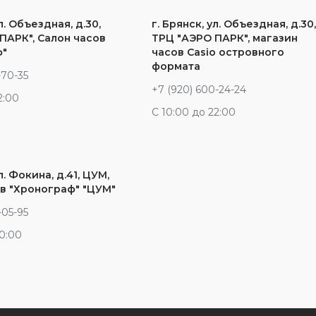
л. Объездная, д.30,
г. Брянск, ул. Объездная, д.30
ПАРК", Салон часов
ТРЦ "АЭРО ПАРК", магазин
ф"
часов Casio островного
формата
-70-35
+7 (920) 600-24-24
2:00
С 10:00 до 22:00
л. Фокина, д.41, ЦУМ,
в "Хронограф" "ЦУМ"
-05-95
20:00