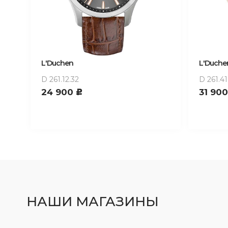
L'Duchen
L'Duche
D 261.12.32
D 261.41
24 900
31 90
c
НАШИ МАГАЗИНЫ