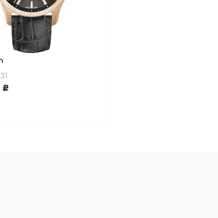
n
.31
0
c