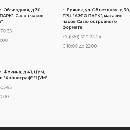
л. Объездная, д.30,
г. Брянск, ул. Объездная, д.30
ПАРК", Салон часов
ТРЦ "АЭРО ПАРК", магазин
ф"
часов Casio островного
формата
-70-35
+7 (920) 600-24-24
2:00
С 10:00 до 22:00
л. Фокина, д.41, ЦУМ,
в "Хронограф" "ЦУМ"
-05-95
20:00