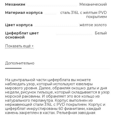
Механизм
Механический
Материал корпуса
сталь 316L с жёлтым PVD
покрытием
Цвет корпуса
жёлтое золото
Циферблат цвет
Белый
основной
Показать ещё
Дополнительно
На центральной части циферблата вы можете
наблюдать узор, который используют ювелиры
мирового уровня. Далее, обрамляя окошко даты и дня
недели, рисунок гильоше, который складывается в узор
морской раковины. И обрамляет это все кольцо из
натурального перламутра. Корпус выполнен из
нержавеющей стали 316L с PVD покрытием. Корпус и
циферблат инкрустированы 60 фианитами, каждый
камень закреплен в кастах. Рельефная заводная