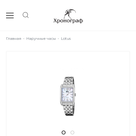
Главная
-
Наручные часы
-
Lotus