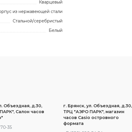
Кварцевый
орпус из нержавеющей стали
Стальной/серебристый
Белый
л. Объездная, д.30,
г. Брянск, ул. Объездная, д.30
ПАРК", Салон часов
ТРЦ "АЭРО ПАРК", магазин
ф"
часов Casio островного
формата
-70-35